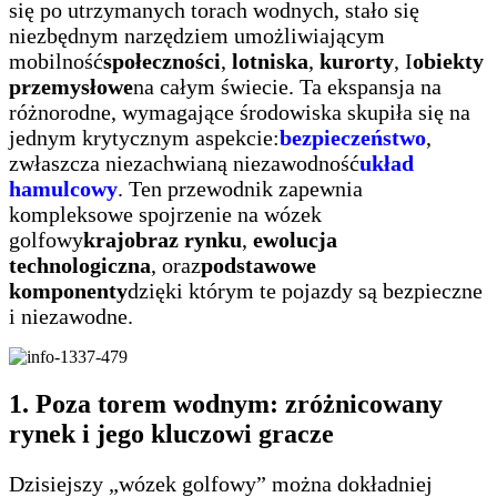
się po utrzymanych torach wodnych, stało się
niezbędnym narzędziem umożliwiającym
mobilność
społeczności
,
lotniska
,
kurorty
, I
obiekty
przemysłowe
na całym świecie. Ta ekspansja na
różnorodne, wymagające środowiska skupiła się na
jednym krytycznym aspekcie:
bezpieczeństwo
,
zwłaszcza niezachwianą niezawodność
układ
hamulcowy
. Ten przewodnik zapewnia
kompleksowe spojrzenie na wózek
golfowy
krajobraz rynku
,
ewolucja
technologiczna
, oraz
podstawowe
komponenty
dzięki którym te pojazdy są bezpieczne
i niezawodne.
1. Poza torem wodnym: zróżnicowany
rynek i jego kluczowi gracze
Dzisiejszy „wózek golfowy” można dokładniej