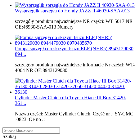
Wysprzęglik sprzęgła do Hondy JAZZ II 46930-SAA-013
szczegóły produktu najważniejsze NR części: WT-5017 NR
OE:46930-SAA-013 Numery
Pompa sprzęgła do skrzyni Isuzu ELF (NHR5) 8943129030
894...
szczegóły produktu najważniejsze informacje Nr części: WT-
4064 NR OE:8943129030
Cylinder Master Clutch dla Toyota Hiace III Box 31420-
361...
Nazwa części: Master Cylinder Clutch. Część nr .: SY-CMC
-0823. Oe no .:
Szukaj