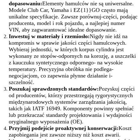
dopasowaniu:
Elementy hamulców nie są uniwersalne.
Modele Club Car, Yamaha i EZ{1}}GO często mają
unikalne specyfikacje. Zawsze porównuj-części, podając
producenta, model i rok pojazdu, a najlepiej numer
VIN, aby zagwarantować idealne dopasowanie.
Inwestuj w materiały i rzemiosło:
Nigdy nie idź na
kompromis w sprawie jakości części hamulcowych.
Wybieraj jednostki, w których korpus cylindra jest
wykonany ze stopów-odpornych na korozję, a uszczelki
z kauczuku syntetycznego odpornego- na wysokie
temperatury. Precyzyjna obróbka nie podlega-
negocjacjom, co zapewnia płynne działanie i-
szczelność.
Poszukaj sprawdzonych standardów:
Pozyskuj części
od producentów, którzy przestrzegają rygorystycznych
międzynarodowych systemów zarządzania jakością,
takich jak IATF 16949. Komponenty powinny spełniać
lub przekraczać standardy projektowania i wydajności
oryginalnego wyposażenia (OE).
Przyjmij podejście proaktywnej konserwacji:
Koszt
zapobiegania jest zawsze niższy niż koszt awarii.