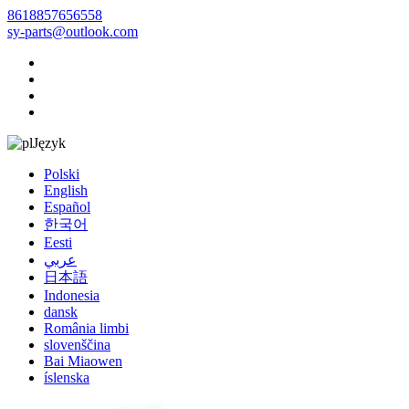
8618857656558
sy-parts@outlook.com
Język
Polski
English
Español
한국어
Eesti
عربي
日本語
Indonesia
dansk
România limbi
slovenščina
Bai Miaowen
íslenska