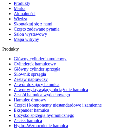
Produkty
Marka
Aktualności
Wiedza
Skontaktuj się z nami
Często zadawane pytania
Salon wystawowy
Mapa witryny
Produkty
Główny cylinder hamulcowy
Cylinderek hamulcowy
Główny cylinder sprzęgła
Siłownik sprzęgła
Zestaw naprawczy
Zawór dozujący hamulca
Zawór wykrywający obciążenie hamulca
Zespół hamulca wydechowego
Hamulec drutowy
Części i komponenty niestandardowe i zamienne
Ekspander hamulca
Łożysko sprzęgła hydraulicznego
Zacisk hamulca
Hydro-Wzmocnienie hamulca