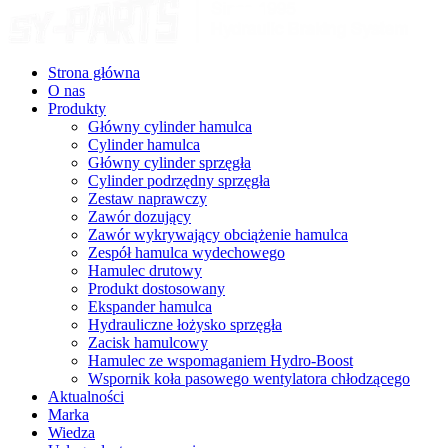
Strona główna
O nas
Produkty
Główny cylinder hamulca
Cylinder hamulca
Główny cylinder sprzęgła
Cylinder podrzędny sprzęgła
Zestaw naprawczy
Zawór dozujący
Zawór wykrywający obciążenie hamulca
Zespół hamulca wydechowego
Hamulec drutowy
Produkt dostosowany
Ekspander hamulca
Hydrauliczne łożysko sprzęgła
Zacisk hamulcowy
Hamulec ze wspomaganiem Hydro-Boost
Wspornik koła pasowego wentylatora chłodzącego
Aktualności
Marka
Wiedza