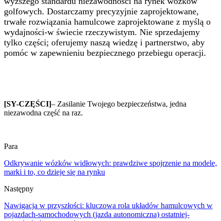
wyższego standardu niezawodności na rynek wózków
golfowych. Dostarczamy precyzyjnie zaprojektowane,
trwałe rozwiązania hamulcowe zaprojektowane z myślą o
wydajności-w świecie rzeczywistym. Nie sprzedajemy
tylko części; oferujemy naszą wiedzę i partnerstwo, aby
pomóc w zapewnieniu bezpiecznego przebiegu operacji.
[SY-CZĘŚCI]
– Zasilanie Twojego bezpieczeństwa, jedna
niezawodna część na raz.
Para
Odkrywanie wózków widłowych: prawdziwe spojrzenie na modele,
marki i to, co dzieje się na rynku
Następny
Nawigacja w przyszłości: kluczowa rola układów hamulcowych w
pojazdach-samochodowych (jazda autonomiczna) ostatniej-