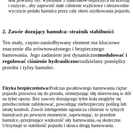
tłok powinny być wykonane z materiałów-odpornych na korozję
i zużycie-, aby zapewnić stałe ciśnienie wyjściowe i niezawodne
wyczucie pedału hamulca przez cały okres użytkowania pojazdu.
2. Zawór dozujący hamulca: strażnik stabilności
Ten mały, często-zaniedbywany element ma kluczowe
znaczenie dla zrównoważonego i bezpiecznego
hamowania. Jego zadaniem jest dynamiczne
modulować i
regulować ciśnienie hydrauliczne
rozdzielany pomiędzy
przedni i tylny hamulec.
Fizyka bezpieczeństwa:
Podczas gwałtownego hamowania ciężar
pojazdu przesuwa się do przodu, zmniejszając siłę skierowaną w dół
na tylne opony. Bez zaworu dozującego tylne koła mogłyby się
przedwcześnie zablokować, powodując niebezpieczny poślizg lub
utratę kontroli. Zawór inteligentnie ogranicza ciśnienie w tylnych
hamulcach po pewnym momencie, zapewniając, że przednie
hamulce,-przejmujące większość siły hamowania,-są skuteczne.
Utrzymuje to stabilność pojazdu i skraca drogę hamowania.